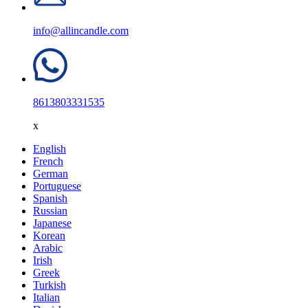
info@allincandle.com
8613803331535
x
English
French
German
Portuguese
Spanish
Russian
Japanese
Korean
Arabic
Irish
Greek
Turkish
Italian