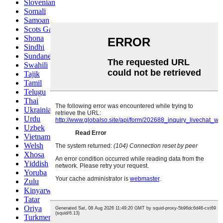
Slovenian
Somali
Samoan
Scots Gaelic
Shona
Sindhi
Sundanese
Swahili
Tajik
Tamil
Telugu
Thai
Ukrainian
Urdu
Uzbek
Vietnamese
Welsh
Xhosa
Yiddish
Yoruba
Zulu
Kinyarwanda
Tatar
Oriya
Turkmen