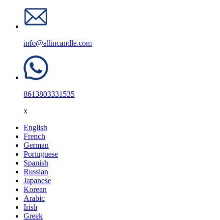
info@allincandle.com
8613803331535
x
English
French
German
Portuguese
Spanish
Russian
Japanese
Korean
Arabic
Irish
Greek