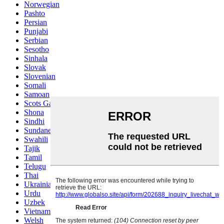
Norwegian
Pashto
Persian
Punjabi
Serbian
Sesotho
Sinhala
Slovak
Slovenian
Somali
Samoan
Scots Gaelic
Shona
Sindhi
Sundanese
Swahili
Tajik
Tamil
Telugu
Thai
Ukrainian
Urdu
Uzbek
Vietnamese
Welsh