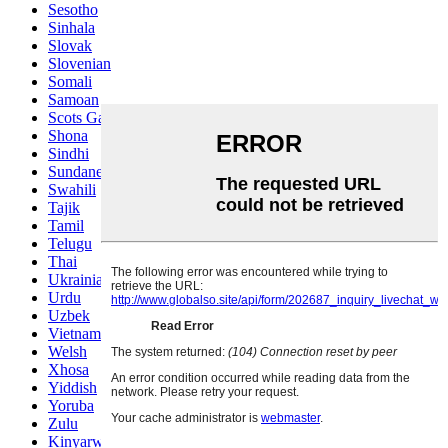
Sesotho
Sinhala
Slovak
Slovenian
Somali
Samoan
Scots Gaelic
Shona
Sindhi
Sundanese
Swahili
Tajik
Tamil
Telugu
Thai
Ukrainian
Urdu
Uzbek
Vietnamese
Welsh
Xhosa
Yiddish
Yoruba
Zulu
Kinyarwanda