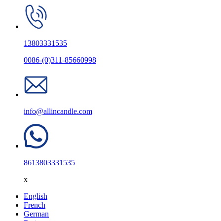
13803331535
0086-(0)311-85660998
info@allincandle.com
8613803331535
x
English
French
German