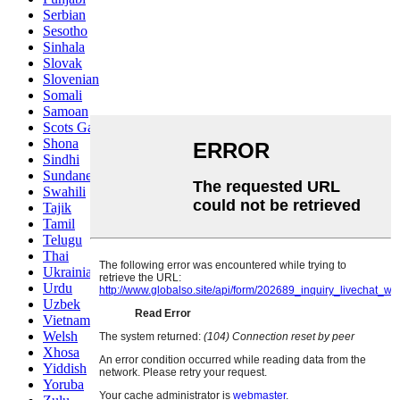
Serbian
Sesotho
Sinhala
Slovak
Slovenian
Somali
Samoan
Scots Gaelic
Shona
Sindhi
Sundanese
Swahili
Tajik
Tamil
Telugu
Thai
Ukrainian
Urdu
Uzbek
Vietnamese
Welsh
Xhosa
Yiddish
Yoruba