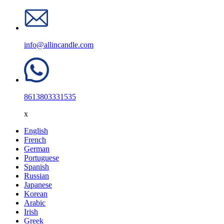
info@allincandle.com
8613803331535
x
English
French
German
Portuguese
Spanish
Russian
Japanese
Korean
Arabic
Irish
Greek