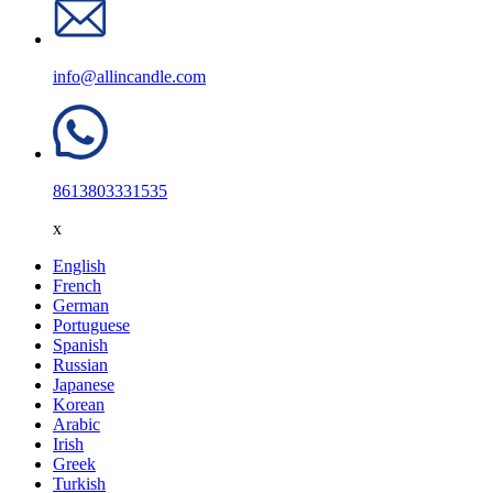
info@allincandle.com
8613803331535
x
English
French
German
Portuguese
Spanish
Russian
Japanese
Korean
Arabic
Irish
Greek
Turkish