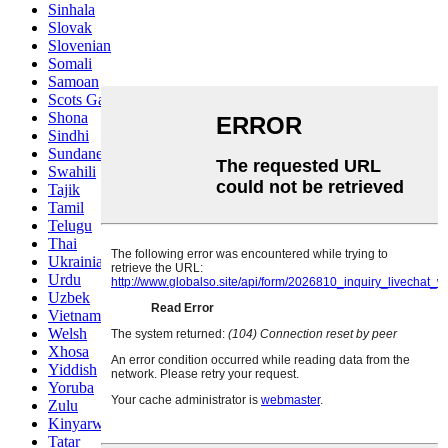
Sinhala
Slovak
Slovenian
Somali
Samoan
Scots Gaelic
Shona
Sindhi
Sundanese
Swahili
Tajik
Tamil
Telugu
Thai
Ukrainian
Urdu
Uzbek
Vietnamese
Welsh
Xhosa
Yiddish
Yoruba
Zulu
Kinyarwanda
Tatar